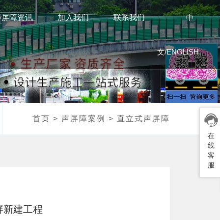
声屏障资讯
加入我们
联系我们
中
文
/
ENGLISH
首页
>
声屏障案例
>
直立式声屏障
在
线
客
服
屏新建工程