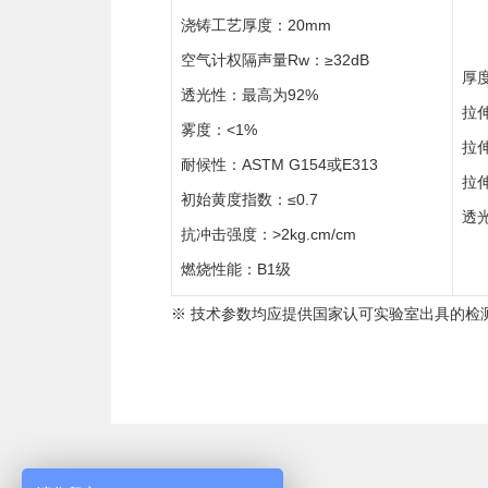
浇铸工艺厚度：20mm
空气计权隔声量Rw：≥32dB
厚度
透光性：最高为92%
拉伸
雾度：<1%
拉
耐候性：ASTM G154或E313
拉伸
初始黄度指数：≤0.7
透光
抗冲击强度：>2kg.cm/cm
燃烧性能：B1级
※ 技术参数均应提供国家认可实验室出具的检