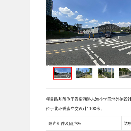
项目路基段位于香蜜湖路东海小学围墙外侧设计
位于北环香蜜立交设计1100米。
隔声组件及隔声板
透