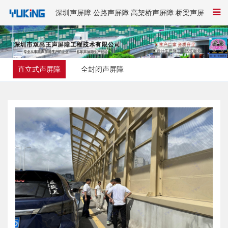
深圳声屏障 公路声屏障 高架桥声屏障 桥梁声屏
障-双禹王
直立式声屏障
全封闭声屏障